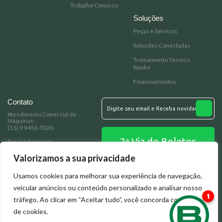
Trabalhe Conosco
Soluções
Peças e Serviços
Soluções Conectadas
Treinamento Técnico
Bauko
Financiamentos
Contato
Atendimento Comercial de
Máquinas:
(11) 9 9456-5020
2ᵃ Via de Boletos
Peças e Serviços:
(11) 93349-7278
Valorizamos a sua privacidade
Email:
baukomaquinas@bauko.com.br
Fale Conosco
Usamos cookies para melhorar sua experiência de navegação,
Endereço:
veicular anúncios ou conteúdo personalizado e analisar nosso
Rua: Santa Erotildes, 200 - Vila dos
Remédios Osasco/SP
tráfego. Ao clicar em “Aceitar tudo”, você concorda com o uso
de cookies.