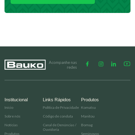
Acompanhe nas
redes
Institucional
Links Rápidos
Produtos
Início
Política de Privacidade
Komatsu
Sobre nós
Código de conduta
Manitou
Notícias
Canal de Denúncias /
Bomag
Ouvidoria
Produtos
Seminovos