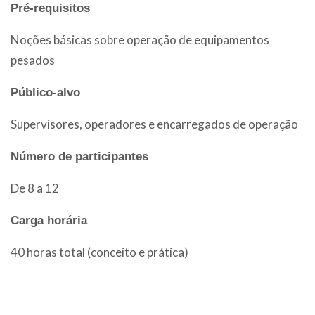
Pré-requisitos
A Bauko está sempre a procura de novos talentos
Preencha o formulário e em
que gostam de trabalhar em um ambiente
Noções básicas sobre operação de equipamentos
desafiador que incentiva o crescimento. Se você
breve nossa equipe entrará
tem esse perfil, envie-nos seu currículo.
pesados
em contato com você.
Público-alvo
Supervisores, operadores e encarregados de operação
Número de participantes
De 8 a 12
Carga horária
40 horas total (conceito e prática)