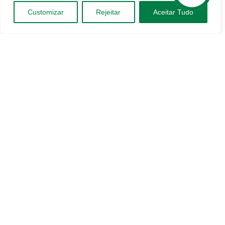
Customizar
Rejeitar
Aceitar Tudo
Compartilhe esse conteúdo
Home
Notícias
Quem Somos
Trabalhe Conosco
Komatsu
Manitou