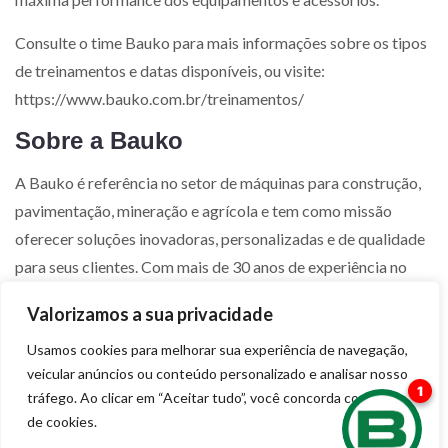
Consulte o time Bauko para mais informações sobre os tipos
de treinamentos e datas disponíveis, ou visite:
https://www.bauko.com.br/treinamentos/
Sobre a Bauko
A Bauko é referência no setor de máquinas para construção,
pavimentação, mineração e agrícola e tem como missão
oferecer soluções inovadoras, personalizadas e de qualidade
para seus clientes. Com mais de 30 anos de experiência no
mercado nacional, atua nos estados de São Paulo, Rio de
Valorizamos a sua privacidade
Janeiro, Espírito Santo e sul da Bahia como distribuidor
autorizado de marcas renomadas mundialmente como
Usamos cookies para melhorar sua experiência de navegação,
veicular anúncios ou conteúdo personalizado e analisar nosso
Komatsu, Manitou, Bomag, Ermont Marini e Michelin.
tráfego. Ao clicar em “Aceitar tudo”, você concorda com o uso
Cereja.in
de cookies.
Assessoria de Imprensa: