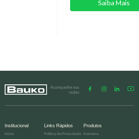
gostam de trabalhar em um ambiente desafiador que
incentiva o crescimento. Se você tem esse perfil, envie-n
seu currículo.
Acompanhe nas
redes
Institucional
Links Rápidos
Produtos
Início
Política de Privacidade
Komatsu
Sobre nós
Código de conduta
Manitou