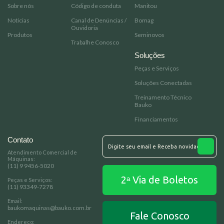
Notícias
Canal de Denúncias /
Bomag
Ouvidoria
Produtos
Seminovos
Trabalhe Conosco
Soluções
Peças e Serviços
Soluções Conectadas
Treinamento Técnico
Bauko
Financiamentos
Contato
Atendimento Comercial de
Máquinas:
(11) 9 9456-5020
2ᵃ Via de Boletos
Peças e Serviços:
(11) 93349-7278
Email:
baukomaquinas@bauko.com.br
Fale Conosco
Endereço:
Rua: Santa Erotildes, 200 - Vila dos
Remédios Osasco/SP