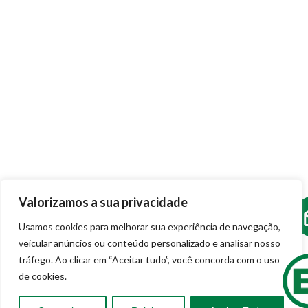
Komatsu
Manitou
Bomag
Seminovos
Peças e Serviços
Soluções Conectadas
Treinamento Técnico
Financiamentos
Bauko