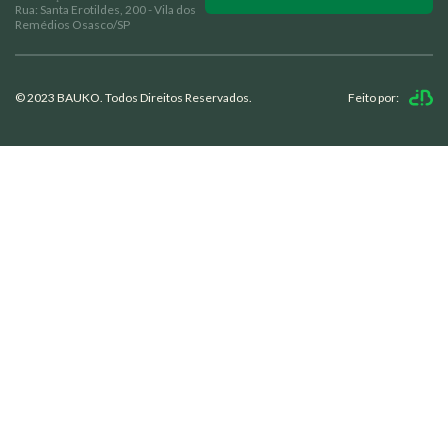
© 2023 BAUKO. Todos Direitos Reservados.
Feito por:
Valorizamos a sua privacidade
Usamos cookies para melhorar sua experiência de navegação,
veicular anúncios ou conteúdo personalizado e analisar nosso
Home
Notícias
tráfego. Ao clicar em “Aceitar tudo”, você concorda com o uso
de cookies.
Quem Somos
Trabalhe Conosco
Customizar
Rejeitar
Aceitar Tudo