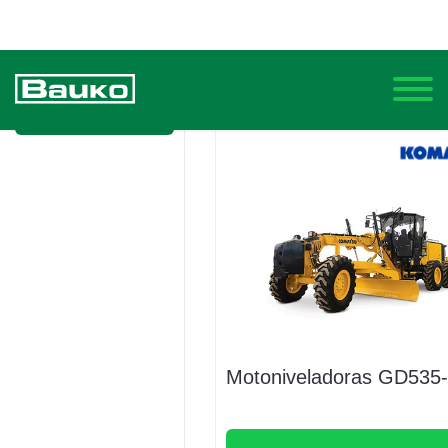
Saiba Mais
Motoniveladoras GD535
Trabalhe Conosco
Saiba Mais
A Bauko está sempre a procura de novos talentos que