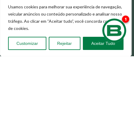
baukomaquinas@bauko.com.br
Fale Conosco
Usamos cookies para melhorar sua experiência de navegação,
Endereço:
veicular anúncios ou conteúdo personalizado e analisar nosso
Rua: Santa Erotildes, 200 - Vila dos
Remédios Osasco/SP
tráfego. Ao clicar em “Aceitar tudo”, você concorda com o uso
de cookies.
© 2023 BAUKO. Todos Direitos Reservados.
Feito por:
Customizar
Rejeitar
Aceitar Tudo
Home
Notícias
Quem Somos
Trabalhe Conosco