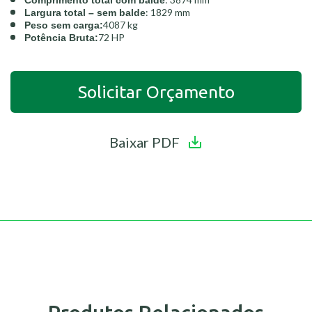
: 1829 mm
Largura total – sem balde
4087 kg
Peso sem carga:
72 HP
Potência Bruta:
Solicitar Orçamento
Baixar PDF
Trabalhe Conosco
A Bauko está sempre a procura de novos talentos
Preencha o formulário e em
que gostam de trabalhar em um ambiente
desafiador que incentiva o crescimento. Se você
breve nossa equipe entrará
tem esse perfil, envie-nos seu currículo.
em contato com você.