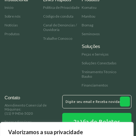
Início
Política de Privacidade
Komatsu
Sobre nós
Código de conduta
Manitou
Notícias
Canal de Denúncias /
Bomag
Ouvidoria
Produtos
Seminovos
Trabalhe Conosco
Soluções
Peças e Serviços
Soluções Conectadas
Treinamento Técnico
Bauko
Financiamentos
Contato
Atendimento Comercial de
Máquinas:
(11) 9 9456-5020
2ᵃ Via de Boletos
Peças e Serviços:
(11) 93349-7278
Valorizamos a sua privacidade
Email: