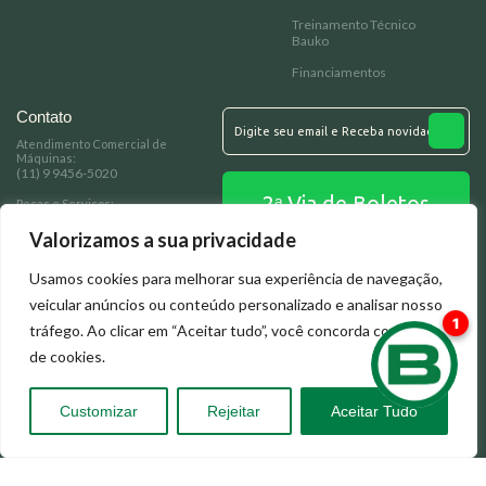
Treinamento Técnico
Bauko
Financiamentos
Contato
Atendimento Comercial de
Máquinas:
(11) 9 9456-5020
2ᵃ Via de Boletos
Peças e Serviços:
(11) 93349-7278
Valorizamos a sua privacidade
Email:
baukomaquinas@bauko.com.br
Fale Conosco
Usamos cookies para melhorar sua experiência de navegação,
Endereço:
veicular anúncios ou conteúdo personalizado e analisar nosso
Rua: Santa Erotildes, 200 - Vila dos
Remédios Osasco/SP
tráfego. Ao clicar em “Aceitar tudo”, você concorda com o uso
de cookies.
© 2023 BAUKO. Todos Direitos Reservados.
Feito por:
Customizar
Rejeitar
Aceitar Tudo