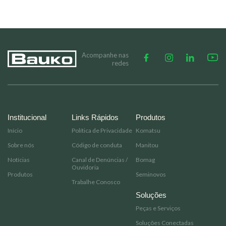
Acompanhe nas
redes
Institucional
Links Rápidos
Produtos
Início
Política de Privacidade
Komatsu
Sobre nós
Código de conduta
Manitou
Notícias
Canal de Denúncias /
Bomag
Ouvidoria
Produtos
Seminovos
Trabalhe Conosco
Soluções
Peças e Serviços
Soluções Conectadas