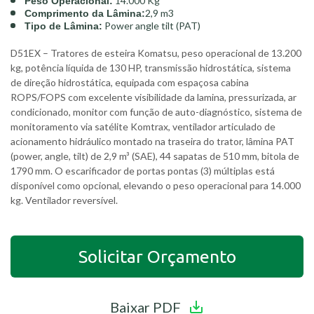
14.000 Kg
Peso Operacional:
2,9 m3
Comprimento da Lâmina:
Power angle tilt (PAT)
Tipo de Lâmina:
D51EX – Tratores de esteira Komatsu, peso operacional de 13.200
kg, potência líquida de 130 HP, transmissão hidrostática, sistema
de direção hidrostática, equipada com espaçosa cabina
ROPS/FOPS com excelente visibilidade da lamina, pressurizada, ar
condicionado, monitor com função de auto-diagnóstico, sistema de
monitoramento via satélite Komtrax, ventilador articulado de
acionamento hidráulico montado na traseira do trator, lâmina PAT
(power, angle, tilt) de 2,9 m³ (SAE), 44 sapatas de 510 mm, bitola de
1790 mm. O escarificador de portas pontas (3) múltiplas está
disponível como opcional, elevando o peso operacional para 14.000
kg. Ventilador reversível.
Solicitar Orçamento
Trabalhe Conosco
A Bauko está sempre a procura de novos talentos
Preencha o formulário e em
Baixar PDF
que gostam de trabalhar em um ambiente